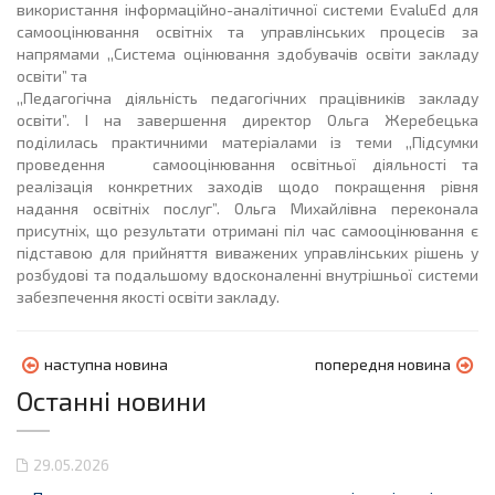
використання інформаційно-аналітичної системи EvaluEd для
самооцінювання освітніх та управлінських процесів за
напрямами ,,Система оцінювання здобувачів освіти закладу
освіти” та
,,Педагогічна діяльність педагогічних працівників закладу
освіти”. І на завершення директор Ольга Жеребецька
поділилась практичними матеріалами із теми ,,Підсумки
проведення самооцінювання освітньої діяльності та
реалізація конкретних заходів щодо покращення рівня
надання освітніх послуг”. Ольга Михайлівна переконала
присутніх, що результати отримані піл час самооцінювання є
підставою для прийняття виважених управлінських рішень у
розбудові та подальшому вдосконаленні внутрішньої системи
забезпечення якості освіти закладу.
наступна новина
попередня новина
Останні новини
29.05.2026