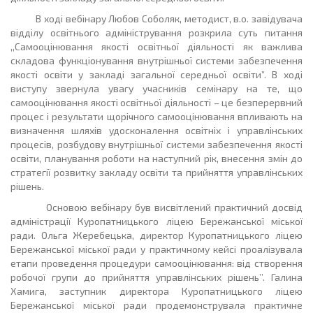
В ході вебінару Любов Соболяк, методист, в.о. завідувача
відділу освітнього адміністрування розкрила суть питання
,,Самооцінювання якості освітньої діяльності як важлива
складова функціонування внутрішньої системи забезпечення
якості освіти у закладі загальної середньої освіти”. В ході
виступу звернула увагу учасників семінару на те, що
самооцінювання якості освітньої діяльності – це безперервний
процес і результати щорічного самооцінювання впливають на
визначення шляхів удосконалення освітніх і управлінських
процесів, розбудову внутрішньої системи забезпечення якості
освіти, планування роботи на наступний рік, внесення змін до
стратегії розвитку закладу освіти та прийняття управлінських
рішень.
Основою вебінару був висвітлений практичний досвід
адміністрації Куропатницького ліцею Бережанської міської
ради. Ольга Жеребецька, директор Куропатницького ліцею
Бережанської міської ради у практичному кейсі проалізувала
етапи проведення процедури самооцінювання: від створення
робочої групи до прийняття управлінських рішень’’. Галина
Хамига, заступник директора Куропатницького ліцею
Бережанської міської ради продемонструвала практичне