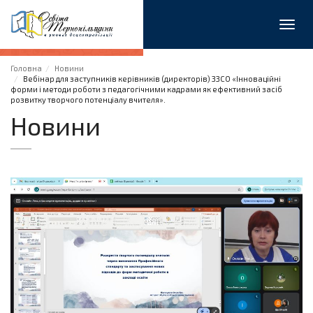
Toggl
navig
Головна
Новини
Вебінар для заступників керівників (директорів) ЗЗСО «Інноваційні
форми і методи роботи з педагогічними кадрами як ефективний засіб
розвитку творчого потенціалу вчителя».
Новини