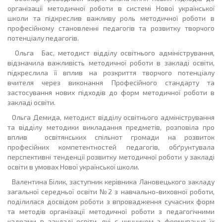
організації методичної роботи в системі Нової української
школи та підкреслив важливу роль методичної роботи в
професійному становленні педагогів та розвитку творчого
потенціалу педагогів.
Ольга Бас, методист відділу освітнього адміністрування,
відзначила важливість методичної роботи в закладі освіти,
підкреслила її вплив на розкриття творчого потенціалу
вчителя через виконання Професійного стандарту та
застосування нових підходів до форм методичної роботи в
закладі освіти.
Ольга Демида, методист відділу освітнього адміністрування
та відділу методики викладання предметів, розповіла про
вплив освітянських спільнот громади на розвиток
професійних компетентностей педагогів, обґрунтувала
перспективні тенденції розвитку методичної роботи у закладі
освіти в умовах Нової української школи.
Валентина Білик, заступник керівника Лановецького закладу
загальної середньої освіти №2 з навчально-виховної роботи,
поділилася досвідом роботи з впровадження сучасних форм
та методів організації методичної роботи з педагогічними
кадрами в закладі освіти, які є чинником з формування їх