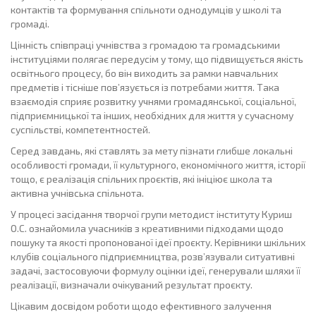
контактів та формування спільноти однодумців у школі та
громаді.
Цінність співпраці учнівства з громадою та громадськими
інституціями полягає передусім у тому, що підвищується якість
освітнього процесу, бо він виходить за рамки навчальних
предметів і тісніше пов’язується із потребами життя. Така
взаємодія сприяє розвитку учнями громадянської, соціальної,
підприємницької та інших, необхідних для життя у сучасному
суспільстві, компетентностей.
Серед завдань, які ставлять за мету пізнати глибше локальні
особливості громади, її культурного, економічного життя, історії
тощо, є реалізація спільних проєктів, які ініціює школа та
активна учнівська спільнота.
У процесі засідання творчої групи методист інституту Куриш
О.С. ознайомила учасників з креативними підходами щодо
пошуку та якості пропонованої ідеї проєкту. Керівники шкільних
клубів соціального підприємництва, розв’язували ситуативні
задачі, застосовуючи формулу оцінки ідеї, генерували шляхи її
реалізації, визначали очікуваний результат проєкту.
Цікавим досвідом роботи щодо ефективного залучення