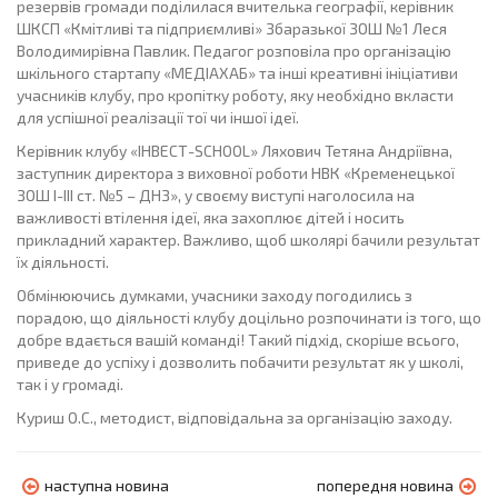
резервів громади поділилася вчителька географії, керівник
ШКСП «Кмітливі та підприємливі» Збаразької ЗОШ №1 Леся
Володимирівна Павлик. Педагог розповіла про організацію
шкільного стартапу «МЕДІАХАБ» та інші креативні ініціативи
учасників клубу, про кропітку роботу, яку необхідно вкласти
для успішної реалізації тої чи іншої ідеї.
Керівник клубу «ІНВЕСТ-SCHOOL» Ляхович Тетяна Андріївна,
заступник директора з виховної роботи НВК «Кременецької
ЗОШ І-ІІІ ст. №5 – ДНЗ», у своєму виступі наголосила на
важливості втілення ідеї, яка захоплює дітей і носить
прикладний характер. Важливо, щоб школярі бачили результат
їх діяльності.
Обмінюючись думками, учасники заходу погодились з
порадою, що діяльності клубу доцільно розпочинати із того, що
добре вдається вашій команді! Такий підхід, скоріше всього,
приведе до успіху і дозволить побачити результат як у школі,
так і у громаді.
Куриш О.С., методист, відповідальна за організацію заходу.
наступна новина
попередня новина